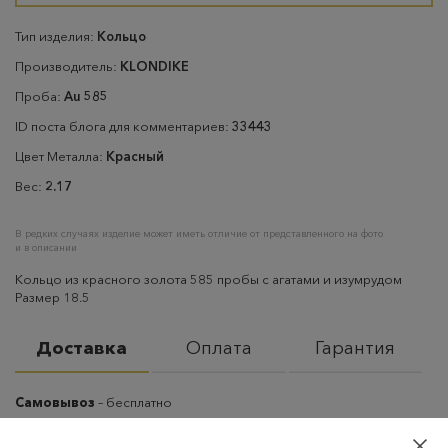
Тип изделия:
Кольцо
Производитель:
KLONDIKE
Проба:
Au 585
ID поста блога для комментариев:
33443
Цвет Металла:
Красный
Вес:
2.17
В редких случаях изделие может иметь отличие от представленного на фото
и в описании
Кольцо из красного золота 585 пробы с агатами и изумрудом
Размер 18.5
Доставка
Оплата
Гарантия
Самовывоз
– бесплатно
Самовывоз из пунктов выдачи CDEK
– бесплатно если товар