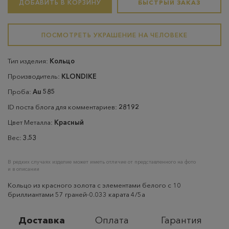
ДОБАВИТЬ В КОРЗИНУ
БЫСТРЫЙ ЗАКАЗ
ПОСМОТРЕТЬ УКРАШЕНИЕ НА ЧЕЛОВЕКЕ
Тип изделия:
Кольцо
Производитель:
KLONDIKE
Проба:
Au 585
ID поста блога для комментариев:
28192
Цвет Металла:
Красный
Вес:
3.53
В редких случаях изделие может иметь отличие от представленного на фото
и в описании
Кольцо из красного золота с элементами белого с 10
бриллиантами 57 граней-0.033 карата 4/5а
Доставка
Оплата
Гарантия