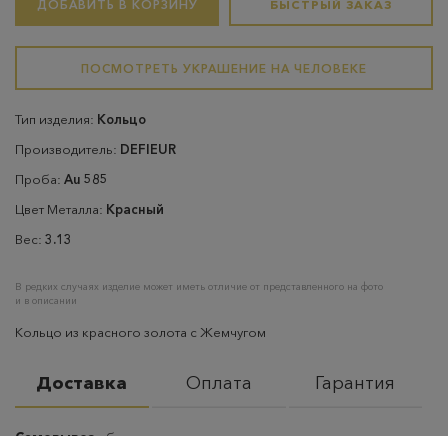
ДОБАВИТЬ В КОРЗИНУ
БЫСТРЫЙ ЗАКАЗ
ПОСМОТРЕТЬ УКРАШЕНИЕ НА ЧЕЛОВЕКЕ
Тип изделия:
Кольцо
Производитель:
DEFlEUR
Проба:
Au 585
Цвет Металла:
Красный
Вес:
3.13
В редких случаях изделие может иметь отличие от представленного на фото
и в описании
Кольцо из красного золота с Жемчугом
Доставка
Оплата
Гарантия
Самовывоз
– бесплатно