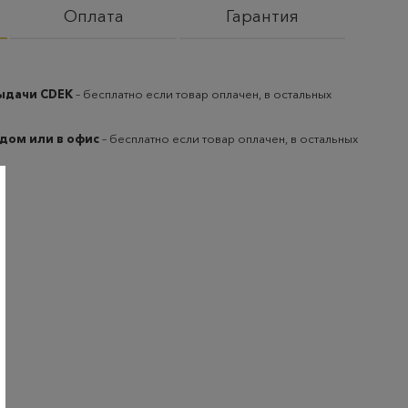
Оплата
Гарантия
выдачи CDEK
– бесплатно если товар оплачен, в остальных
 дом или в офис
– бесплатно если товар оплачен, в остальных