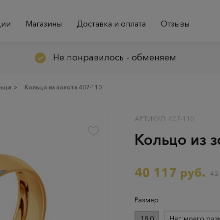
ции
Магазины
Доставка и оплата
Отзывы
Не понравилось - обменяем
льца
>
Кольцо из золота 407-110
АРТИКУЛ: 407-110
Кольцо из з
40 117 руб.
42
Размер
18.0
Нет моего раз