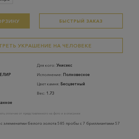
ОРЗИНУ
БЫСТРЫЙ ЗАКАЗ
РЕТЬ УКРАШЕНИЕ НА ЧЕЛОВЕКЕ
Для кого:
Унисекс
ВЕЛИР
Исполнение:
Полновесное
Цвет камня:
Бесцветный
Вес:
1.73
анное
еть отличие от представленного на фото и в описании
 с элеменатми белого золота 585 пробы с 7 бриллиантами 57