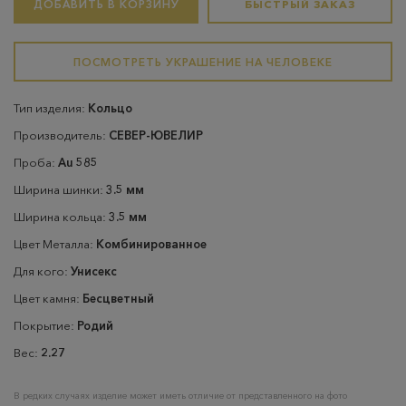
ДОБАВИТЬ В КОРЗИНУ
БЫСТРЫЙ ЗАКАЗ
ПОСМОТРЕТЬ УКРАШЕНИЕ НА ЧЕЛОВЕКЕ
Тип изделия:
Кольцо
Производитель:
СЕВЕР-ЮВЕЛИР
Проба:
Au 585
Ширина шинки:
3.5 мм
Ширина кольца:
3.5 мм
Цвет Металла:
Комбинированное
Для кого:
Унисекс
Цвет камня:
Бесцветный
Покрытие:
Родий
Вес:
2.27
В редких случаях изделие может иметь отличие от представленного на фото