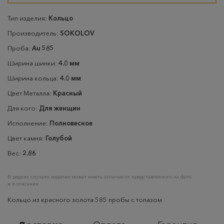
Тип изделия:
Кольцо
Производитель:
SOKOLOV
Проба:
Au 585
Ширина шинки:
4.0 мм
Ширина кольца:
4.0 мм
Цвет Металла:
Красный
Для кого:
Для женщин
Исполнение:
Полновесное
Цвет камня:
Голубой
Вес:
2.86
В редких случаях изделие может иметь отличие от представленного на фото
и в описании
Кольцо из красного золота 585 пробы с топазом