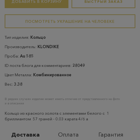
ДОБАВИТЬ В КОРЗИНУ
БЫСТРЫЙ ЗАКАЗ
ПОСМОТРЕТЬ УКРАШЕНИЕ НА ЧЕЛОВЕКЕ
Тип изделия:
Кольцо
Производитель:
KLONDIKE
Проба:
Au 585
ID поста блога для комментариев:
28049
Цвет Металла:
Комбинированное
Вес:
3.38
В редких случаях изделие может иметь отличие от представленного на фото
и в описании
Кольцо из красного золота с элементами белого с 1
бриллиантом 57 граней - 0.03 карата 4/6 а
Доставка
Оплата
Гарантия