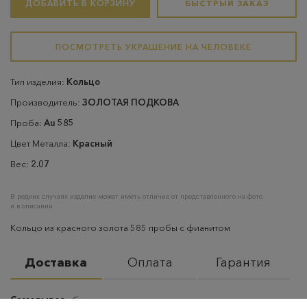
ДОБАВИТЬ В КОРЗИНУ
БЫСТРЫЙ ЗАКАЗ
ПОСМОТРЕТЬ УКРАШЕНИЕ НА ЧЕЛОВЕКЕ
Тип изделия:
Кольцо
Производитель:
ЗОЛОТАЯ ПОДКОВА
Проба:
Au 585
Цвет Металла:
Красный
Вес:
2.07
В редких случаях изделие может иметь отличие от представленного на фото
и в описании
Кольцо из красного золота 585 пробы с фианитом
Доставка
Оплата
Гарантия
Самовывоз
– бесплатно