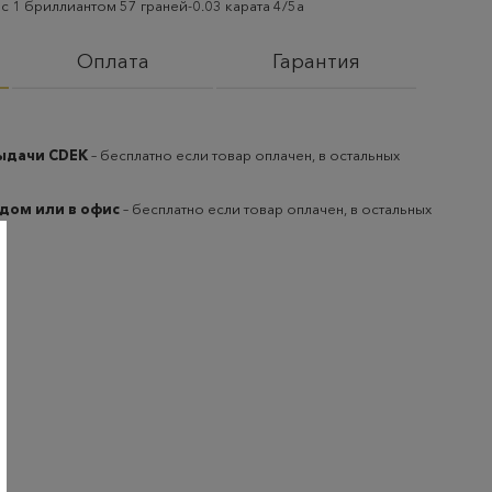
с 1 бриллиантом 57 граней-0.03 карата 4/5а
Оплата
Гарантия
выдачи CDEK
– бесплатно если товар оплачен, в остальных
 дом или в офис
– бесплатно если товар оплачен, в остальных