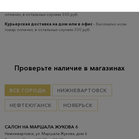
Самовывоз из пунктов выдачи CDEK
– бесплатно если товар
оплачен, в остальных случаях 300 руб.
Курьерская доставка на дом или в офис
– бесплатно если
товар оплачен, в остальных случаях 300 руб.
Проверьте наличие в магазинах
ВСЕ ГОРОДА
НИЖНЕВАРТОВСК
НЕФТЕЮГАНСК
НОЯБРЬСК
САЛОН НА МАРШАЛА ЖУКОВА 6
Нижневартовск, ул. Маршала Жукова, дом 6