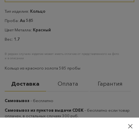
Тип изделия:
Кольцо
Проба:
Au 585
Цвет Металла:
Красный
Вес:
1.7
В редких случаях изделие может иметь отличие от представленного на фото
и в описании
Кольцо из красного золота 585 пробы
Доставка
Оплата
Гарантия
Самовывоз
– бесплатно
Самовывоз из пунктов выдачи CDEK
– бесплатно если товар
оплачен, в остальных случаях 300 руб.
Курьерская доставка на дом или в офис
– бесплатно если
товар оплачен, в остальных случаях 300 руб.