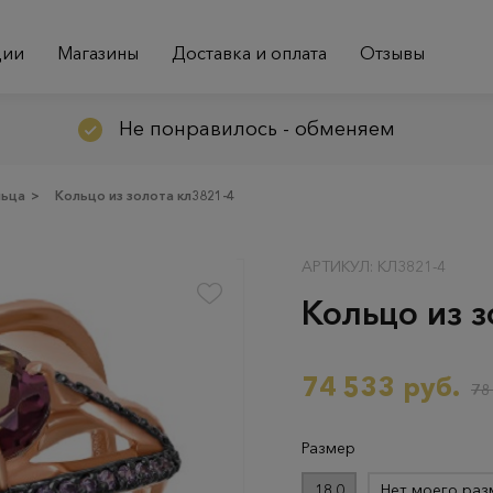
ции
Магазины
Доставка и оплата
Отзывы
Не понравилось - обменяем
льца
>
Кольцо из золота кл3821-4
АРТИКУЛ: КЛ3821-4
Кольцо из з
74 533 руб.
78
Размер
18.0
Нет моего раз