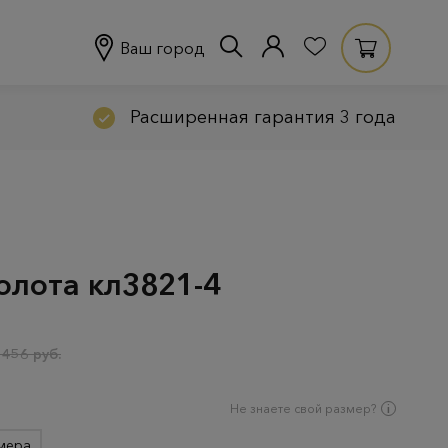
Ваш город
Расширенная гарантия 3 года
олота кл3821-4
 456 руб.
Не знаете свой размер?
мера