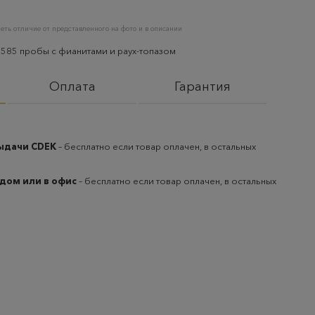
еть отличие от представленного на фото и в описании
 585 пробы с фианитами и раух-топазом
Оплата
Гарантия
выдачи CDEK
– бесплатно если товар оплачен, в остальных
 дом или в офис
– бесплатно если товар оплачен, в остальных