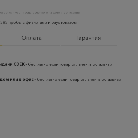
еть отличие от представленного на фото и в описании
 585 пробы с фианитами и раух топазом
Оплата
Гарантия
выдачи CDEK
– бесплатно если товар оплачен, в остальных
 дом или в офис
– бесплатно если товар оплачен, в остальных