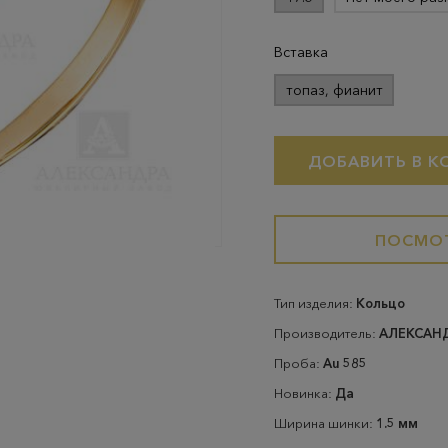
Вставка
топаз, фианит
ДОБАВИТЬ В К
ПОСМОТ
Тип изделия:
Кольцо
Производитель:
АЛЕКСАН
Проба:
Au 585
Новинка:
Да
Ширина шинки:
1.5 мм