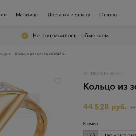
ции
Магазины
Доставка и оплата
Отзывы
Не понравилось - обменяем
льца
>
Кольцо из золота кл3846-4
АРТИКУЛ: КЛ3846-4
Кольцо из з
44 528 руб.
46
Размер
17.5
Нет моего раз