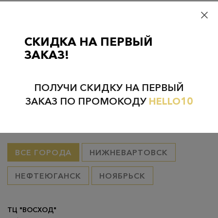
Самовывоз
– бесплатно
Самовывоз из пунктов выдачи CDEK
– бесплатно если товар
оплачен, в остальных случаях 300 руб.
СКИДКА НА ПЕРВЫЙ
Курьерская доставка на дом или в офис
– бесплатно если
ЗАКАЗ!
товар оплачен, в остальных случаях 300 руб.
ПОЛУЧИ СКИДКУ НА ПЕРВЫЙ
ЗАКАЗ ПО ПРОМОКОДУ
HELLO10
Проверьте наличие в магазинах
ВСЕ ГОРОДА
НИЖНЕВАРТОВСК
НЕФТЕЮГАНСК
НОЯБРЬСК
ТЦ "ВОСХОД"