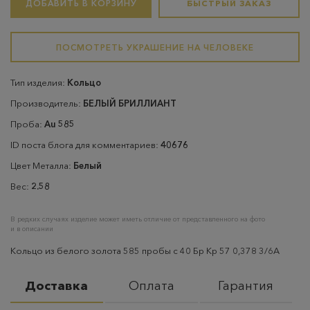
ДОБАВИТЬ В КОРЗИНУ
БЫСТРЫЙ ЗАКАЗ
ПОСМОТРЕТЬ УКРАШЕНИЕ НА ЧЕЛОВЕКЕ
Тип изделия:
Кольцо
Производитель:
БЕЛЫЙ БРИЛЛИАНТ
Проба:
Au 585
ID поста блога для комментариев:
40676
Цвет Металла:
Белый
Вес:
2.58
В редких случаях изделие может иметь отличие от представленного на фото
и в описании
Кольцо из белого золота 585 пробы с 40 Бр Кр 57 0,378 3/6А
Доставка
Оплата
Гарантия