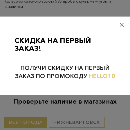
Кольцо из красного золота 585 пробы с культ. жемчугом и
фианитом
Доставка
Оплата
Гарантия
Самовывоз
– бесплатно
СКИДКА НА ПЕРВЫЙ
Самовывоз из пунктов выдачи CDEK
– бесплатно если товар
ЗАКАЗ!
оплачен, в остальных случаях 300 руб.
Курьерская доставка на дом или в офис
– бесплатно если
товар оплачен, в остальных случаях 300 руб.
ПОЛУЧИ СКИДКУ НА ПЕРВЫЙ
ЗАКАЗ ПО ПРОМОКОДУ
HELLO10
Проверьте наличие в магазинах
ВСЕ ГОРОДА
НИЖНЕВАРТОВСК