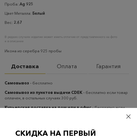
Проба:
Ag 925
Цвет Металла:
Белый
Вес:
2.67
В редких случаях изделие может иметь отличие от представленного на фото
и в описании
Икона из серебра 925 пробы
Доставка
Оплата
Гарантия
Самовывоз
– бесплатно
Самовывоз из пунктов выдачи CDEK
– бесплатно если товар
оплачен, в остальных случаях 300 руб.
Курьерская доставка на дом или в офис
– бесплатно если
товар оплачен, в остальных случаях 300 руб.
СКИДКА НА ПЕРВЫЙ