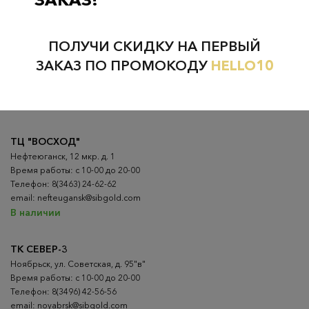
Проверьте наличие в магазинах
ПОЛУЧИ СКИДКУ НА ПЕРВЫЙ
ВСЕ ГОРОДА
НИЖНЕВАРТОВСК
ЗАКАЗ ПО ПРОМОКОДУ
HELLO10
НЕФТЕЮГАНСК
НОЯБРЬСК
ТЦ "ВОСХОД"
Нефтеюганск, 12 мкр. д. 1
Время работы: с 10-00 до 20-00
Телефон: 8(3463) 24-62-62
email: nefteugansk@sibgold.com
В наличии
ТК СЕВЕР-3
Ноябрьск, ул. Советская, д. 95"в"
Время работы: с 10-00 до 20-00
Телефон: 8(3496) 42-56-56
email: noyabrsk@sibgold.com