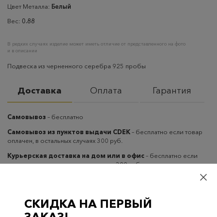
Цвет Металла:
Белый
Вес:
0.88
В редких случаях изделие может иметь отличие от представленного на фото
и в описании
Подвеска из черненного серебра 925 пробы
Доставка
Оплата
Гарантия
Самовывоз
– бесплатно
Самовывоз из пунктов выдачи CDEK
– бесплатно если товар
оплачен, в остальных случаях 300 руб.
Курьерская доставка на дом или в офис
– бесплатно если
товар оплачен, в остальных случаях 300 руб.
СКИДКА НА ПЕРВЫЙ
ЗАКАЗ!