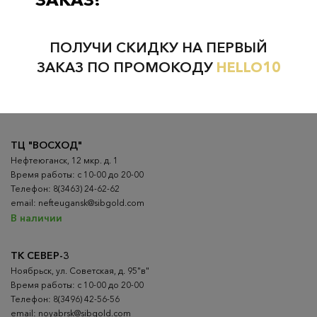
Проверьте наличие в магазинах
ПОЛУЧИ СКИДКУ НА ПЕРВЫЙ
ВСЕ ГОРОДА
НИЖНЕВАРТОВСК
ЗАКАЗ ПО ПРОМОКОДУ
HELLO10
НЕФТЕЮГАНСК
НОЯБРЬСК
ТЦ "ВОСХОД"
Нефтеюганск, 12 мкр. д. 1
Время работы: с 10-00 до 20-00
Телефон: 8(3463) 24-62-62
email: nefteugansk@sibgold.com
В наличии
ТК СЕВЕР-3
Ноябрьск, ул. Советская, д. 95"в"
Время работы: с 10-00 до 20-00
Телефон: 8(3496) 42-56-56
email: noyabrsk@sibgold.com