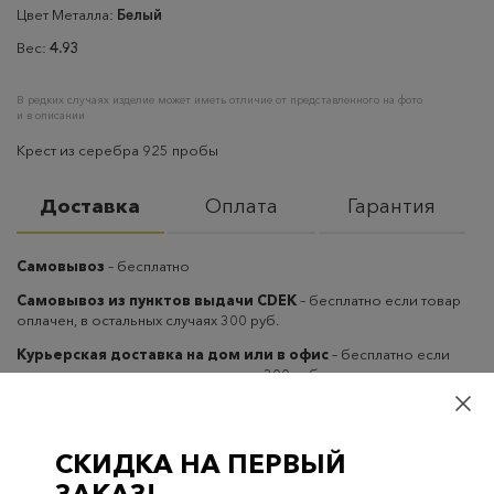
Цвет Металла:
Белый
Вес:
4.93
В редких случаях изделие может иметь отличие от представленного на фото
и в описании
Крест из серебра 925 пробы
Доставка
Оплата
Гарантия
Самовывоз
– бесплатно
Самовывоз из пунктов выдачи CDEK
– бесплатно если товар
оплачен, в остальных случаях 300 руб.
Курьерская доставка на дом или в офис
– бесплатно если
товар оплачен, в остальных случаях 300 руб.
СКИДКА НА ПЕРВЫЙ
ЗАКАЗ!