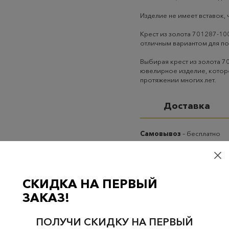
Изделие не имеет вставок, 
Крест из золота 701287-100
отличным вариантом для по
Выбирая крест из золота 7
ювелирное изделие, которо
протяжении многих лет.
Доставка
Самовывоз
– бесплатно
Самовывоз из пунктов 
случаях 300 руб.
Курьерская доставка на
СКИДКА НА ПЕРВЫЙ
случаях 300 руб.
ЗАКАЗ!
ПОЛУЧИ СКИДКУ НА ПЕРВЫЙ