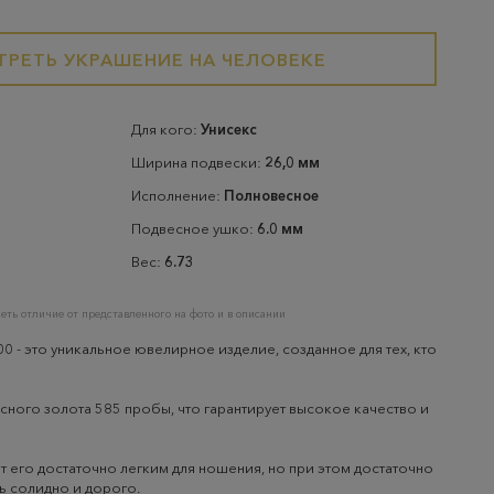
РЕТЬ УКРАШЕНИЕ НА ЧЕЛОВЕКЕ
Для кого:
Унисекс
Ширина подвески:
26,0 мм
Исполнение:
Полновесное
Подвесное ушко:
6.0 мм
Вес:
6.73
еть отличие от представленного на фото и в описании
0 - это уникальное ювелирное изделие, созданное для тех, кто
сного золота 585 пробы, что гарантирует высокое качество и
т его достаточно легким для ношения, но при этом достаточно
ь солидно и дорого.