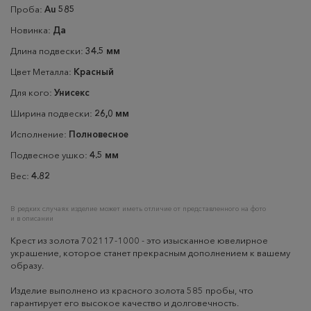
Проба:
Au 585
Новинка:
Да
Длина подвески:
34.5 мм
Цвет Металла:
Красный
Для кого:
Унисекс
Ширина подвески:
26,0 мм
Исполнение:
Полновесное
Подвесное ушко:
4.5 мм
Вес:
4.82
В редких случаях изделие может иметь отличие от представленного на фото
и в описании
Крест из золота 702117-1000 - это изысканное ювелирное
украшение, которое станет прекрасным дополнением к вашему
образу.
Изделие выполнено из красного золота 585 пробы, что
гарантирует его высокое качество и долговечность.