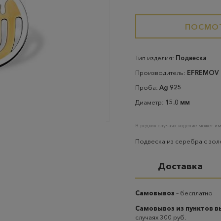
ПОСМОТ
Тип изделия:
Подвеска
Производитель:
EFREMOV
Проба:
Ag 925
Диаметр:
15.0 мм
В редких случаях изделие может им
Подвеска из серебра с зо
Доставка
Самовывоз
– бесплатно
Самовывоз из пунктов 
случаях 300 руб.