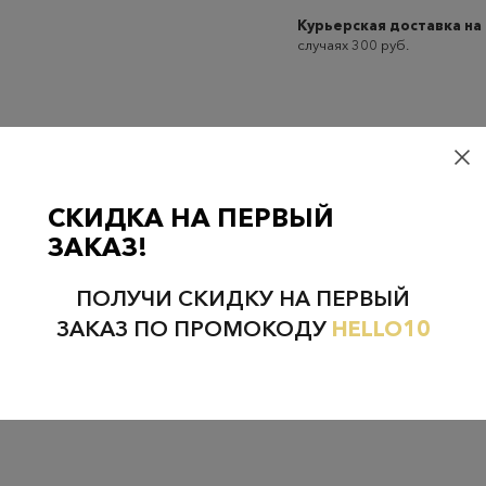
Курьерская доставка на
случаях 300 руб.
Проверьте наличие в магазинах
СКИДКА НА ПЕРВЫЙ
ЗАКАЗ!
ПОЛУЧИ СКИДКУ НА ПЕРВЫЙ
НЕФТЕЮГАНСК
НОЯБРЬСК
ЗАКАЗ ПО ПРОМОКОДУ
HELLO10