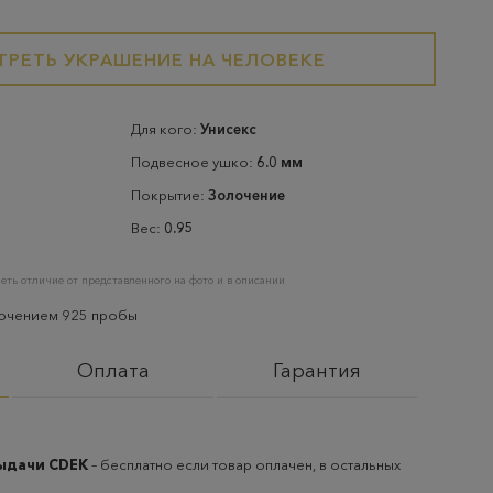
РЕТЬ УКРАШЕНИЕ НА ЧЕЛОВЕКЕ
Для кого:
Унисекс
Подвесное ушко:
6.0 мм
Покрытие:
Золочение
Вес:
0.95
еть отличие от представленного на фото и в описании
лочением 925 пробы
Оплата
Гарантия
выдачи CDEK
– бесплатно если товар оплачен, в остальных