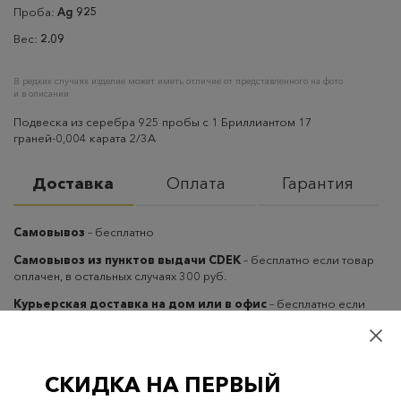
Проба:
Ag 925
Вес:
2.09
В редких случаях изделие может иметь отличие от представленного на фото
и в описании
Подвеска из серебра 925 пробы с 1 Бриллиантом 17
граней-0,004 карата 2/3А
Доставка
Оплата
Гарантия
Самовывоз
– бесплатно
Самовывоз из пунктов выдачи CDEK
– бесплатно если товар
оплачен, в остальных случаях 300 руб.
Курьерская доставка на дом или в офис
– бесплатно если
товар оплачен, в остальных случаях 300 руб.
СКИДКА НА ПЕРВЫЙ