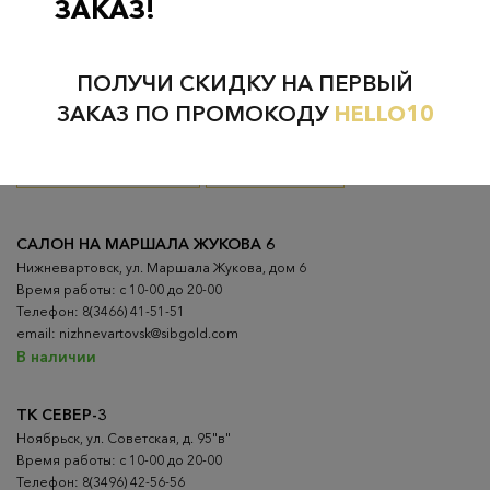
ЗАКАЗ!
Проверьте наличие в магазинах
ПОЛУЧИ СКИДКУ НА ПЕРВЫЙ
ЗАКАЗ ПО ПРОМОКОДУ
HELLO10
ВСЕ ГОРОДА
НИЖНЕВАРТОВСК
НЕФТЕЮГАНСК
НОЯБРЬСК
САЛОН НА МАРШАЛА ЖУКОВА 6
Нижневартовск, ул. Маршала Жукова, дом 6
Время работы: с 10-00 до 20-00
Телефон: 8(3466) 41-51-51
email: nizhnevartovsk@sibgold.com
В наличии
ТК СЕВЕР-3
Ноябрьск, ул. Советская, д. 95"в"
Время работы: с 10-00 до 20-00
Телефон: 8(3496) 42-56-56