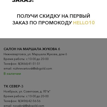
Проверьте наличие в магазинах
ПОЛУЧИ СКИДКУ НА ПЕРВЫЙ
ВСЕ ГОРОДА
НИЖНЕВАРТОВСК
ЗАКАЗ ПО ПРОМОКОДУ
HELLO10
НЕФТЕЮГАНСК
НОЯБРЬСК
САЛОН НА МАРШАЛА ЖУКОВА 6
Нижневартовск, ул. Маршала Жукова, дом 6
Время работы: с 10-00 до 20-00
Телефон: 8(3466) 41-51-51
email: nizhnevartovsk@sibgold.com
В наличии
ТК СЕВЕР-3
Ноябрьск, ул. Советская, д. 95"в"
Время работы: с 10-00 до 20-00
Телефон: 8(3496) 42-56-56
email: noyabrsk@sibgold.com