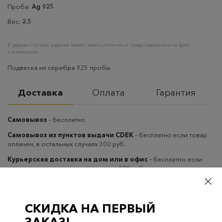
Проба:
Ag 925
Вес:
2.5
В редких случаях изделие может иметь отличие от представленного на фото
и в описании
Подвеска из серебра 925 пробы
Доставка
Оплата
Гарантия
Самовывоз
– бесплатно
Самовывоз из пунктов выдачи CDEK
– бесплатно если товар
оплачен, в остальных случаях 300 руб.
Курьерская доставка на дом или в офис
– бесплатно если
товар оплачен, в остальных случаях 300 руб.
СКИДКА НА ПЕРВЫЙ
ЗАКАЗ!