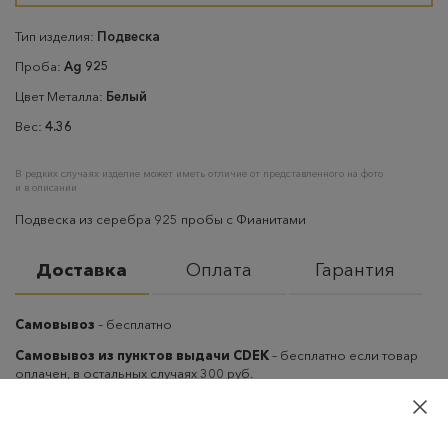
Тип изделия:
Подвеска
Проба:
Ag 925
Цвет Металла:
Белый
Вес:
4.36
В редких случаях изделие может иметь отличие от представленного на фото
и в описании
Подвеска из серебра 925 пробы с Фианитами
Доставка
Оплата
Гарантия
Самовывоз
– бесплатно
Самовывоз из пунктов выдачи CDEK
– бесплатно если товар
оплачен, в остальных случаях 300 руб.
Курьерская доставка на дом или в офис
– бесплатно если
товар оплачен, в остальных случаях 300 руб.