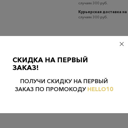
случаях 300 руб.
Курьерская доставка на
случаях 300 руб.
СКИДКА НА ПЕРВЫЙ
Проверьте наличие в магазинах
ЗАКАЗ!
ПОЛУЧИ СКИДКУ НА ПЕРВЫЙ
ЗАКАЗ ПО ПРОМОКОДУ
HELLO10
НЕФТЕЮГАНСК
НОЯБРЬСК