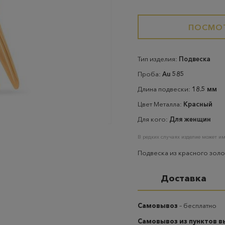
ПОСМОТ
Тип изделия:
Подвеска
Проба:
Au 585
Длина подвески:
18.5 мм
Цвет Металла:
Красный
Для кого:
Для женщин
В редких случаях изделие может им
Подвеска из красного зол
Доставка
Самовывоз
– бесплатно
Самовывоз из пунктов 