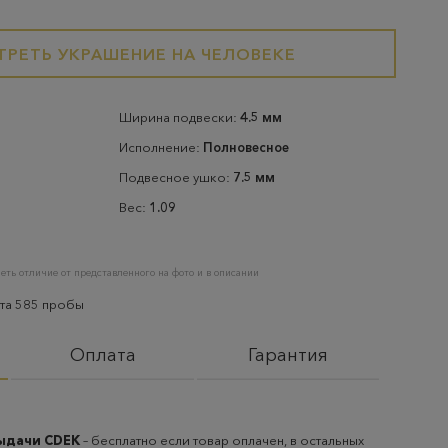
РЕТЬ УКРАШЕНИЕ НА ЧЕЛОВЕКЕ
Ширина подвески:
4.5 мм
Исполнение:
Полновесное
Подвесное ушко:
7.5 мм
Вес:
1.09
еть отличие от представленного на фото и в описании
ота 585 пробы
Оплата
Гарантия
выдачи CDEK
– бесплатно если товар оплачен, в остальных