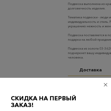
Подвеска выполнена из кра
долговечность изделия.
Тематика подвески - люди 
индивидуальность и стиль. 
украшению нежность и жен
Подвеска поставляется в п
подарка на любой праздник
Подвеска из золота 03-362
подчеркнет вашу индивидуа
человека.
Доставка
Самовывоз
– бесплатно
Самовывоз из пунктов 
случаях 300 руб.
СКИДКА НА ПЕРВЫЙ
Курьерская доставка на
ЗАКАЗ!
случаях 300 руб.