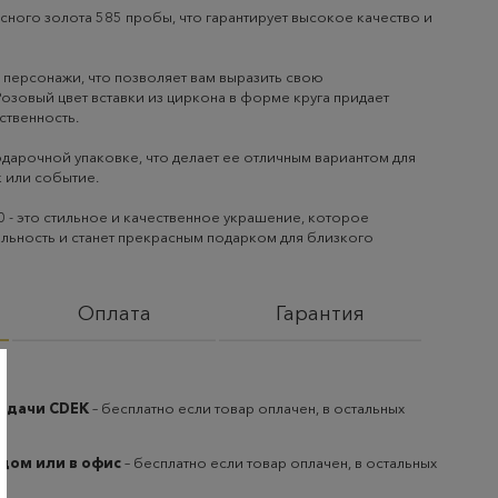
сного золота 585 пробы, что гарантирует высокое качество и
и персонажи, что позволяет вам выразить свою
Розовый цвет вставки из циркона в форме круга придает
ственность.
одарочной упаковке, что делает ее отличным вариантом для
 или событие.
0 - это стильное и качественное украшение, которое
льность и станет прекрасным подарком для близкого
Оплата
Гарантия
выдачи CDEK
– бесплатно если товар оплачен, в остальных
 дом или в офис
– бесплатно если товар оплачен, в остальных