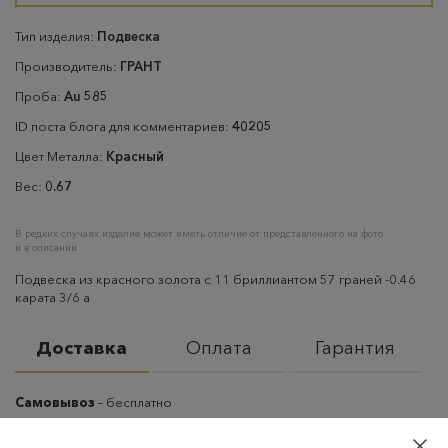
Тип изделия:
Подвеска
Производитель:
ГРАНТ
Проба:
Au 585
ID поста блога для комментариев:
40205
Цвет Металла:
Красный
Вес:
0.67
В редких случаях изделие может иметь отличие от представленного на фото
и в описании
Подвеска из красного золота с 11 бриллиантом 57 граней -0.46
карата 3/6 а
Доставка
Оплата
Гарантия
Самовывоз
– бесплатно
Самовывоз из пунктов выдачи CDEK
– бесплатно если товар