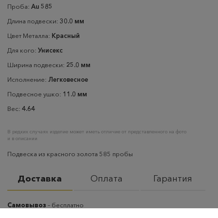
Проба:
Au 585
Длина подвески:
30.0 мм
Цвет Металла:
Красный
Для кого:
Унисекс
Ширина подвески:
25.0 мм
Исполнение:
Легковесное
Подвесное ушко:
11.0 мм
Вес:
4.64
В редких случаях изделие может иметь отличие от представленного на фото
и в описании
Подвеска из красного золота 585 пробы
Доставка
Оплата
Гарантия
Самовывоз
– бесплатно