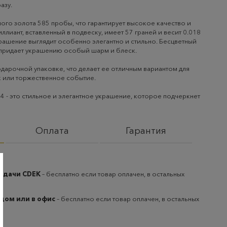
азу.
ого золота 585 пробы, что гарантирует высокое качество и
ллиант, вставленный в подвеску, имеет 57 граней и весит 0.018
крашение выглядит особенно элегантно и стильно. Бесцветный
придает украшению особый шарм и блеск.
одарочной упаковке, что делает ее отличным вариантом для
к или торжественное событие.
4 - это стильное и элегантное украшение, которое подчеркнет
Оплата
Гарантия
выдачи CDEK
– бесплатно если товар оплачен, в остальных
 дом или в офис
– бесплатно если товар оплачен, в остальных