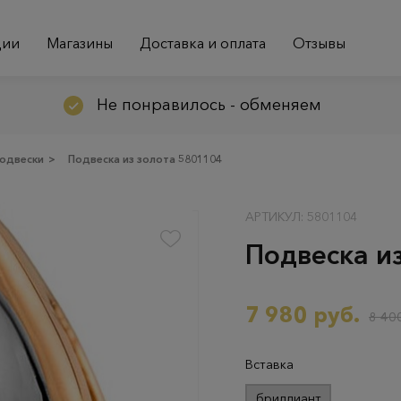
ции
Магазины
Доставка и оплата
Отзывы
Не понравилось - обменяем
одвески
>
Подвеска из золота 5801104
АРТИКУЛ: 5801104
Подвеска и
7 980 руб.
8 400
Вставка
бриллиант