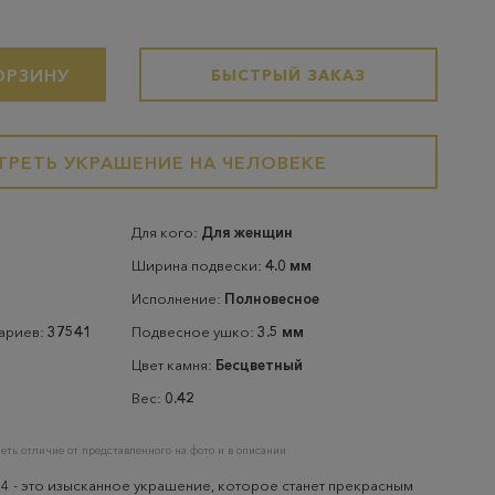
ОРЗИНУ
БЫСТРЫЙ ЗАКАЗ
РЕТЬ УКРАШЕНИЕ НА ЧЕЛОВЕКЕ
Для кого:
Для женщин
Ширина подвески:
4.0 мм
Исполнение:
Полновесное
тариев:
37541
Подвесное ушко:
3.5 мм
Цвет камня:
Бесцветный
Вес:
0.42
еть отличие от представленного на фото и в описании
4 - это изысканное украшение, которое станет прекрасным