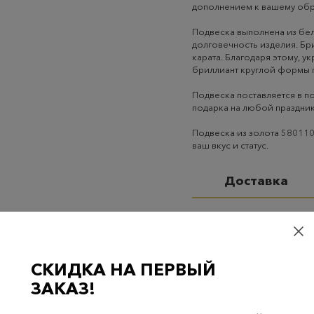
дополнением к вашему обр
Подвеска выполнена из бел
долговечность изделия. Бри
карата. Благодаря этому, у
бриллиант круглой формы 
Подвеска поставляется в п
подарка на любой праздни
Подвеска из золота 580110
ваш вкус и статус.
Доставка
Самовывоз
– бесплатно
Самовывоз из пунктов 
случаях 300 руб.
СКИДКА НА ПЕРВЫЙ
Курьерская доставка на
ЗАКАЗ!
случаях 300 руб.