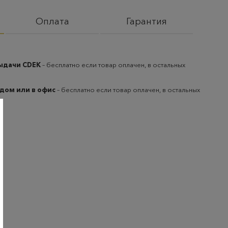
Оплата
Гарантия
выдачи CDEK
– бесплатно если товар оплачен, в остальных
 дом или в офис
– бесплатно если товар оплачен, в остальных