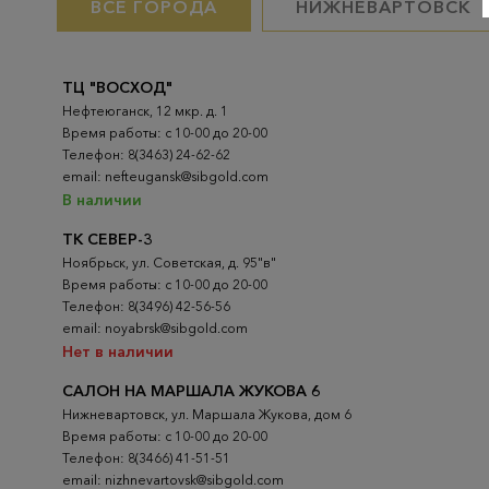
ВСЕ ГОРОДА
НИЖНЕВАРТОВСК
ТЦ "ВОСХОД"
Нефтеюганск, 12 мкр. д. 1
Время работы: с 10-00 до 20-00
Телефон: 8(3463) 24-62-62
email: nefteugansk@sibgold.com
В наличии
ТК СЕВЕР-3
Ноябрьск, ул. Советская, д. 95"в"
Время работы: с 10-00 до 20-00
Телефон: 8(3496) 42-56-56
email: noyabrsk@sibgold.com
Нет в наличии
САЛОН НА МАРШАЛА ЖУКОВА 6
Нижневартовск, ул. Маршала Жукова, дом 6
Время работы: с 10-00 до 20-00
Телефон: 8(3466) 41-51-51
email: nizhnevartovsk@sibgold.com