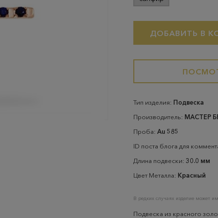
ДОБАВИТЬ В К
ПОСМОТ
Тип изделия:
Подвеска
Производитель:
МАСТЕР 
Проба:
Au 585
ID поста блога для коммен
Длина подвески:
30.0 мм
Цвет Металла:
Красный
В редких случаях изделие может им
Подвеска из красного золо