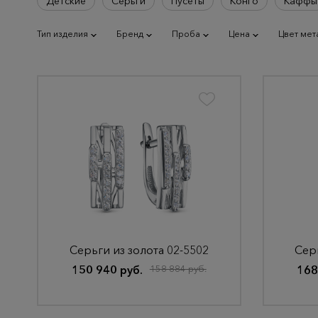
Детские
Серьги
Пусеты
Конго
Каффы
Тип изделия
Бренд
Проба
Цена
Цвет мет
Серьги из золота 02-5502
Серь
150 940 руб.
158 884 руб.
168