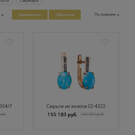
лото
Серебро
По новизне
Применить
Сбросить
304/7
Серьги из золота 02-4222
руб.
155 183 руб.
163 350 руб.