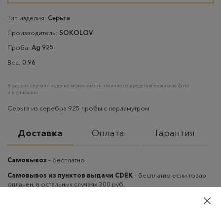
Тип изделия:
Серьга
Производитель:
SOKOLOV
Проба:
Ag 925
Вес:
0.96
В редких случаях изделие может иметь отличие от представленного на фото
и в описании
Серьга из серебра 925 пробы с перламутром
Доставка
Оплата
Гарантия
Самовывоз
– бесплатно
Самовывоз из пунктов выдачи CDEK
– бесплатно если товар
оплачен, в остальных случаях 300 руб.
Курьерская доставка на дом или в офис
– бесплатно если
товар оплачен, в остальных случаях 300 руб.