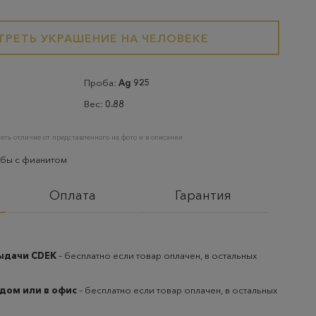
РЕТЬ УКРАШЕНИЕ НА ЧЕЛОВЕКЕ
Проба:
Ag 925
Вес:
0.88
еть отличие от представленного на фото и в описании
обы с фианитом
Оплата
Гарантия
выдачи CDEK
– бесплатно если товар оплачен, в остальных
 дом или в офис
– бесплатно если товар оплачен, в остальных