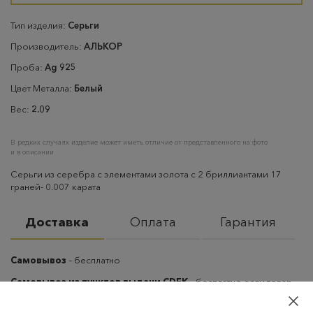
Тип изделия:
Серьги
Производитель:
АЛЬКОР
Проба:
Ag 925
Цвет Металла:
Белый
Вес:
2.09
В редких случаях изделие может иметь отличие от представленного на фото
и в описании
Серьги из серебра с элементами золота с 2 бриллиантами 17
граней- 0.007 карата
Доставка
Оплата
Гарантия
Самовывоз
– бесплатно
Самовывоз из пунктов выдачи CDEK
– бесплатно если товар
оплачен, в остальных случаях 300 руб.