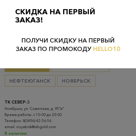
Курьерская доставка на дом или в офис
– бесплатно если
товар оплачен, в остальных случаях 300 руб.
СКИДКА НА ПЕРВЫЙ
ЗАКАЗ!
ПОЛУЧИ СКИДКУ НА ПЕРВЫЙ
Проверьте наличие в магазинах
ЗАКАЗ ПО ПРОМОКОДУ
HELLO10
ВСЕ ГОРОДА
НИЖНЕВАРТОВСК
НЕФТЕЮГАНСК
НОЯБРЬСК
ТК СЕВЕР-3
Ноябрьск, ул. Советская, д. 95"в"
Время работы: с 10-00 до 20-00
Телефон: 8(3496) 42-56-56
email: noyabrsk@sibgold.com
В наличии