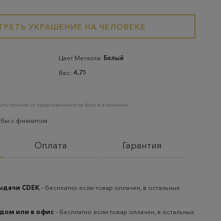
РЕТЬ УКРАШЕНИЕ НА ЧЕЛОВЕКЕ
Цвет Металла:
Белый
Вес:
4.75
еть отличие от представленного на фото и в описании
обы с фианитом
Оплата
Гарантия
выдачи CDEK
– бесплатно если товар оплачен, в остальных
 дом или в офис
– бесплатно если товар оплачен, в остальных