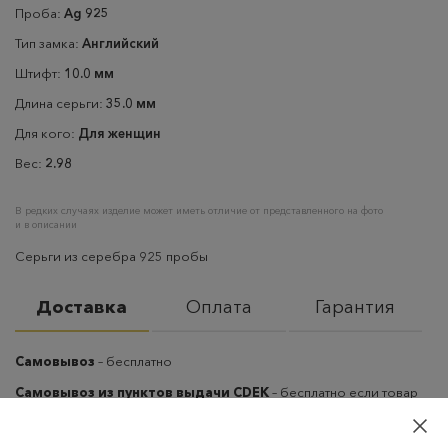
Проба:
Ag 925
Тип замка:
Английский
Штифт:
10.0 мм
Длина серьги:
35.0 мм
Для кого:
Для женщин
Вес:
2.98
В редких случаях изделие может иметь отличие от представленного на фото
и в описании
Серьги из серебра 925 пробы
Доставка
Оплата
Гарантия
Самовывоз
– бесплатно
Самовывоз из пунктов выдачи CDEK
– бесплатно если товар
оплачен, в остальных случаях 300 руб.
Курьерская доставка на дом или в офис
– бесплатно если