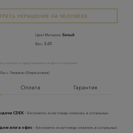
РЕТЬ УКРАШЕНИЕ НА ЧЕЛОВЕКЕ
Цвет Металла:
Белый
Вес:
3.05
еть отличие от представленного на фото и в описании
обы с Эмалью (бирюзовая)
Оплата
Гарантия
выдачи CDEK
– бесплатно если товар оплачен, в остальных
 дом или в офис
– бесплатно если товар оплачен, в остальных