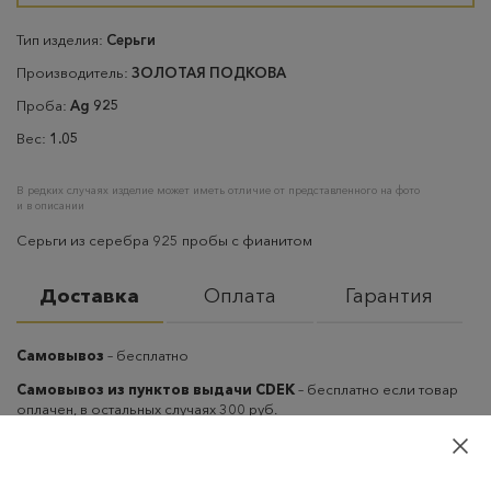
Тип изделия:
Серьги
Производитель:
ЗОЛОТАЯ ПОДКОВА
Проба:
Ag 925
Вес:
1.05
В редких случаях изделие может иметь отличие от представленного на фото
и в описании
Серьги из серебра 925 пробы с фианитом
Доставка
Оплата
Гарантия
Самовывоз
– бесплатно
Самовывоз из пунктов выдачи CDEK
– бесплатно если товар
оплачен, в остальных случаях 300 руб.
Курьерская доставка на дом или в офис
– бесплатно если
товар оплачен, в остальных случаях 300 руб.