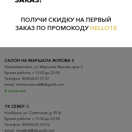
Проверьте наличие в магазинах
ПОЛУЧИ СКИДКУ НА ПЕРВЫЙ
ВСЕ ГОРОДА
НИЖНЕВАРТОВСК
ЗАКАЗ ПО ПРОМОКОДУ
HELLO10
НЕФТЕЮГАНСК
НОЯБРЬСК
САЛОН НА МАРШАЛА ЖУКОВА 6
Нижневартовск, ул. Маршала Жукова, дом 6
Время работы: с 10-00 до 20-00
Телефон: 8(3466) 41-51-51
email: nizhnevartovsk@sibgold.com
В наличии
ТК СЕВЕР-3
Ноябрьск, ул. Советская, д. 95"в"
Время работы: с 10-00 до 20-00
Телефон: 8(3496) 42-56-56
email: noyabrsk@sibgold.com