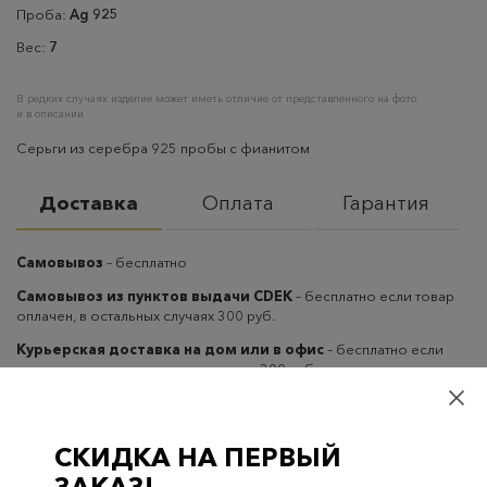
Проба:
Ag 925
Вес:
7
В редких случаях изделие может иметь отличие от представленного на фото
и в описании
Серьги из серебра 925 пробы с фианитом
Доставка
Оплата
Гарантия
Самовывоз
– бесплатно
Самовывоз из пунктов выдачи CDEK
– бесплатно если товар
оплачен, в остальных случаях 300 руб.
Курьерская доставка на дом или в офис
– бесплатно если
товар оплачен, в остальных случаях 300 руб.
СКИДКА НА ПЕРВЫЙ
ЗАКАЗ!