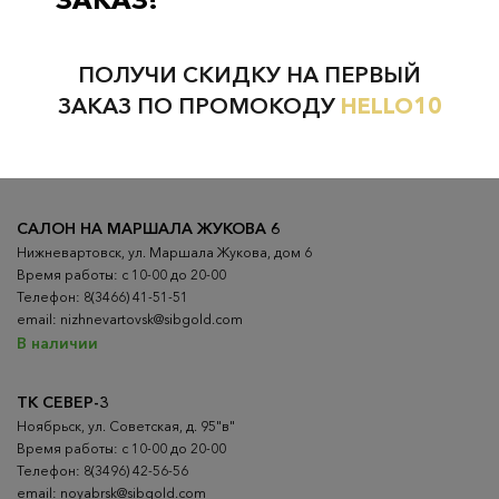
Проверьте наличие в магазинах
ПОЛУЧИ СКИДКУ НА ПЕРВЫЙ
ВСЕ ГОРОДА
НИЖНЕВАРТОВСК
ЗАКАЗ ПО ПРОМОКОДУ
HELLO10
НЕФТЕЮГАНСК
НОЯБРЬСК
САЛОН НА МАРШАЛА ЖУКОВА 6
Нижневартовск, ул. Маршала Жукова, дом 6
Время работы: с 10-00 до 20-00
Телефон: 8(3466) 41-51-51
email: nizhnevartovsk@sibgold.com
В наличии
ТК СЕВЕР-3
Ноябрьск, ул. Советская, д. 95"в"
Время работы: с 10-00 до 20-00
Телефон: 8(3496) 42-56-56
email: noyabrsk@sibgold.com