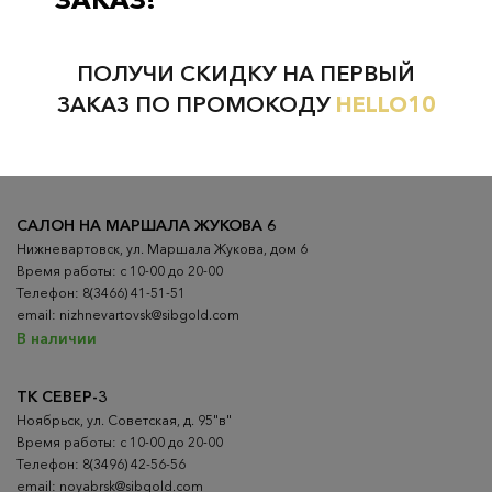
Проверьте наличие в магазинах
ПОЛУЧИ СКИДКУ НА ПЕРВЫЙ
ВСЕ ГОРОДА
НИЖНЕВАРТОВСК
ЗАКАЗ ПО ПРОМОКОДУ
HELLO10
НЕФТЕЮГАНСК
НОЯБРЬСК
САЛОН НА МАРШАЛА ЖУКОВА 6
Нижневартовск, ул. Маршала Жукова, дом 6
Время работы: с 10-00 до 20-00
Телефон: 8(3466) 41-51-51
email: nizhnevartovsk@sibgold.com
В наличии
ТК СЕВЕР-3
Ноябрьск, ул. Советская, д. 95"в"
Время работы: с 10-00 до 20-00
Телефон: 8(3496) 42-56-56
email: noyabrsk@sibgold.com