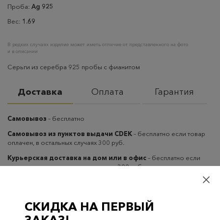
Проба:
Ag 925
Вес:
1.69
В редких случаях изделие может иметь отличие от представленного на фото
и в описании
Серьги из серебра 925 пробы с фианитом
Доставка
Оплата
Гарантия
Самовывоз
– бесплатно
Самовывоз из пунктов выдачи CDEK
– бесплатно если товар
оплачен, в остальных случаях 300 руб.
Курьерская доставка на дом или в офис
– бесплатно если
товар оплачен, в остальных случаях 300 руб.
СКИДКА НА ПЕРВЫЙ
ЗАКАЗ!