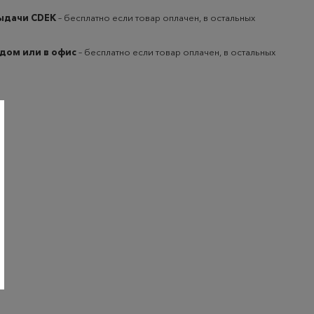
выдачи CDEK
– бесплатно если товар оплачен, в остальных
 дом или в офис
– бесплатно если товар оплачен, в остальных