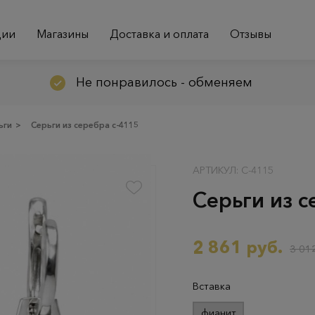
ции
Магазины
Доставка и оплата
Отзывы
Не понравилось - обменяем
ьги
>
Серьги из серебра с-4115
АРТИКУЛ: С-4115
Серьги из с
2 861 руб.
3 012
Вставка
фианит