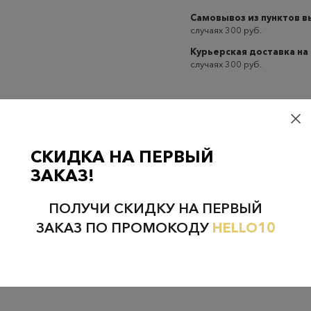
Самовывоз из пунктов 
случаях 300 руб.
Курьерская доставка на
случаях 300 руб.
СКИДКА НА ПЕРВЫЙ
Проверьте наличие в магазинах
ЗАКАЗ!
ПОЛУЧИ СКИДКУ НА ПЕРВЫЙ
ЗАКАЗ ПО ПРОМОКОДУ
HELLO10
НЕФТЕЮГАНСК
НОЯБРЬСК