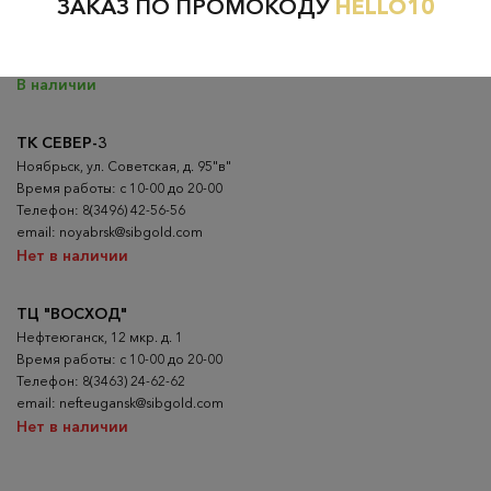
ЗАКАЗ ПО ПРОМОКОДУ
HELLO10
Время работы: с 10-00 до 20-00
Телефон: 8(3466) 41-51-51
email: nizhnevartovsk@sibgold.com
В наличии
ТК СЕВЕР-3
Ноябрьск, ул. Советская, д. 95"в"
Время работы: с 10-00 до 20-00
Телефон: 8(3496) 42-56-56
email: noyabrsk@sibgold.com
Нет в наличии
ТЦ "ВОСХОД"
Нефтеюганск, 12 мкр. д. 1
Время работы: с 10-00 до 20-00
Телефон: 8(3463) 24-62-62
email: nefteugansk@sibgold.com
Нет в наличии