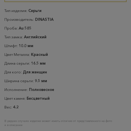
Тип изделия:
Серьги
Производитель:
DINASTIA
Проба:
Au 585
Тип замка:
Английский
Штифт:
10.0 мм
Цвет Металла:
Красный
Длина серьги:
16.5 мм
Для кого:
Для женщин
Ширина серьги:
9.5 мм
Исполнение:
Полновесное
Цвет камня:
Бесцветный
Вес:
4.2
В редких случаях изделие может иметь отличие от представленного на фото
и в описании