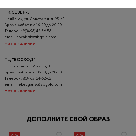
ТК СЕВЕР-3
Ноябрьск, ул. Советская, д. 95"в"
Время работы: с 10-00 до 20-00
Телефон: 8(3496) 42-56-56
email: noyabrsk@sibgold.com
Нет в наличии
ТЦ "ВОСХОД"
Нефтеюганск, 12 мкр. д. 1
Время работы: с 10-00 до 20-00
Телефон: 8(3463) 24-62-62
email: nefteugansk@sibgold.com
Нет в наличии
ДОПОЛНИТЕ СВОЙ ОБРАЗ
-5%
-5%