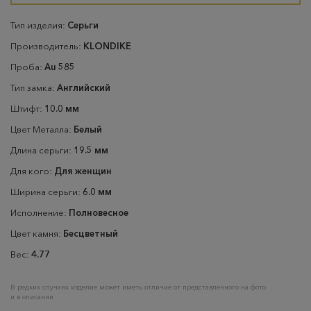
Тип изделия:
Серьги
Производитель:
KLONDIKE
Проба:
Au 585
Тип замка:
Английский
Штифт:
10.0 мм
Цвет Металла:
Белый
Длина серьги:
19.5 мм
Для кого:
Для женщин
Ширина серьги:
6.0 мм
Исполнение:
Полновесное
Цвет камня:
Бесцветный
Вес:
4.77
В редких случаях изделие может иметь отличие от представленного на фото
и в описании