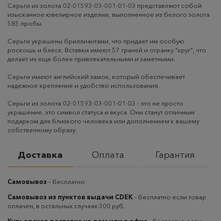
Серьги из золота 02-01593-03-001-01-03 представляют собой
изысканное ювелирное изделие, выполненное из белого золота
585 пробы.
Серьги украшены бриллиантами, что придает им особую
роскошь и блеск. Вставки имеют 57 граней и огранку "круг", что
делает их еще более привлекательными и заметными.
Серьги имеют английский замок, который обеспечивает
надежное крепление и удобство использования.
Серьги из золота 02-01593-03-001-01-03 - это не просто
украшение, это символ статуса и вкуса. Они станут отличным
подарком для близкого человека или дополнением к вашему
собственному образу.
Доставка
Оплата
Гарантия
Самовывоз
– бесплатно
Самовывоз из пунктов выдачи CDEK
– бесплатно если товар
оплачен, в остальных случаях 300 руб.
Курьерская доставка на дом или в офис
– бесплатно если