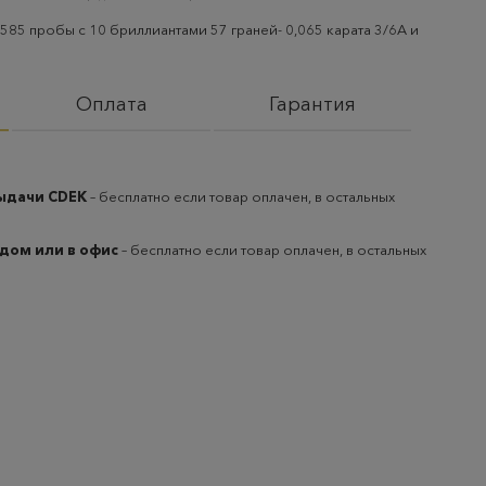
585 пробы с 10 бриллиантами 57 граней- 0,065 карата 3/6А и
Оплата
Гарантия
выдачи CDEK
– бесплатно если товар оплачен, в остальных
 дом или в офис
– бесплатно если товар оплачен, в остальных