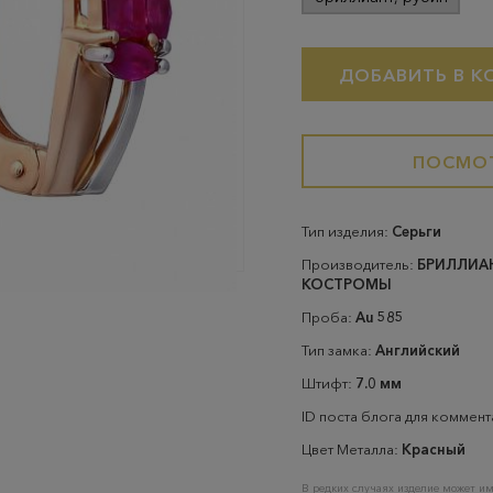
ДОБАВИТЬ В К
ПОСМОТ
Тип изделия:
Серьги
Производитель:
БРИЛЛИА
КОСТРОМЫ
Проба:
Au 585
Тип замка:
Английский
Штифт:
7.0 мм
ID поста блога для коммен
Цвет Металла:
Красный
В редких случаях изделие может им