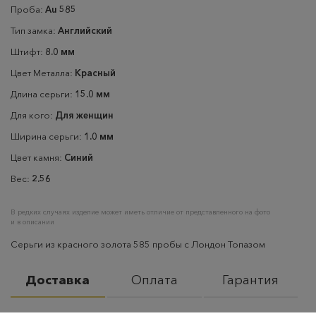
Проба:
Au 585
Тип замка:
Английский
Штифт:
8.0 мм
Цвет Металла:
Красный
Длина серьги:
15.0 мм
Для кого:
Для женщин
Ширина серьги:
1.0 мм
Цвет камня:
Синий
Вес:
2.56
В редких случаях изделие может иметь отличие от представленного на фото
и в описании
Серьги из красного золота 585 пробы с Лондон Топазом
Доставка
Оплата
Гарантия