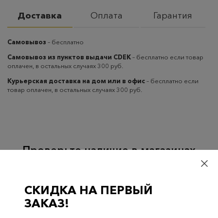
Доставка
Оплата
Гарантия
Самовывоз
– бесплатно
Самовывоз из пунктов выдачи CDEK
– бесплатно если товар
оплачен, в остальных случаях 300 руб.
Курьерская доставка на дом или в офис
– бесплатно если
товар оплачен, в остальных случаях 300 руб.
Проверьте наличие в магазинах
ВСЕ ГОРОДА
НИЖНЕВАРТОВСК
СКИДКА НА ПЕРВЫЙ
ЗАКАЗ!
НЕФТЕЮГАНСК
НОЯБРЬСК