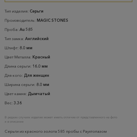
Тип изделия:
Серьги
Производитель:
MAGIC STONES
Проба:
Au 585
Тип замка:
Английский
Штифт:
8.0 мм
Цвет Металла:
Красный
Длина серьги:
16.0 мм
Для кого:
Для женщин
Ширина серьги:
8.0 мм
Цвет камня:
Дымчатый
Вес:
3.36
В редких случаях изделие может иметь отличие от представленного на фото
и в описании
Серьги из красного золота 585 пробы с Раухтопазом