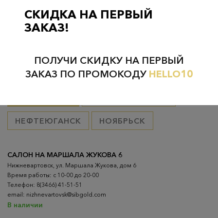
товар оплачен, в остальных случаях 300 руб.
СКИДКА НА ПЕРВЫЙ
ЗАКАЗ!
ПОЛУЧИ СКИДКУ НА ПЕРВЫЙ
Проверьте наличие в магазинах
ЗАКАЗ ПО ПРОМОКОДУ
HELLO10
ВСЕ ГОРОДА
НИЖНЕВАРТОВСК
НЕФТЕЮГАНСК
НОЯБРЬСК
САЛОН НА МАРШАЛА ЖУКОВА 6
Нижневартовск, ул. Маршала Жукова, дом 6
Время работы: с 10-00 до 20-00
Телефон: 8(3466) 41-51-51
email: nizhnevartovsk@sibgold.com
В наличии