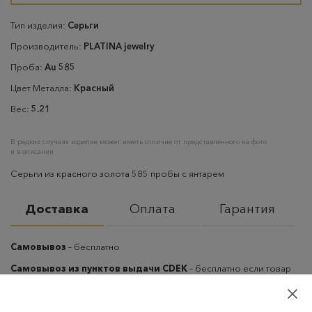
Тип изделия:
Серьги
Производитель:
PLATINA jewelry
Проба:
Au 585
Цвет Металла:
Красный
Вес:
5.21
В редких случаях изделие может иметь отличие от представленного на фото
и в описании
Серьги из красного золота 585 пробы с янтарем
Доставка
Оплата
Гарантия
Самовывоз
– бесплатно
Самовывоз из пунктов выдачи CDEK
– бесплатно если товар
оплачен, в остальных случаях 300 руб.
Курьерская доставка на дом или в офис
– бесплатно если