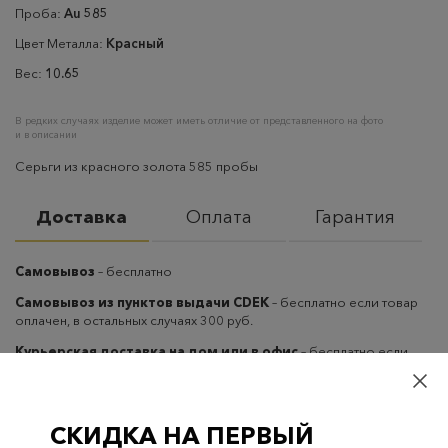
Проба:
Au 585
Цвет Металла:
Красный
Вес:
10.65
В редких случаях изделие может иметь отличие от представленного на фото
и в описании
Серьги из красного золота 585 пробы
Доставка
Оплата
Гарантия
Самовывоз
– бесплатно
Самовывоз из пунктов выдачи CDEK
– бесплатно если товар
оплачен, в остальных случаях 300 руб.
Курьерская доставка на дом или в офис
– бесплатно если
товар оплачен, в остальных случаях 300 руб.
СКИДКА НА ПЕРВЫЙ