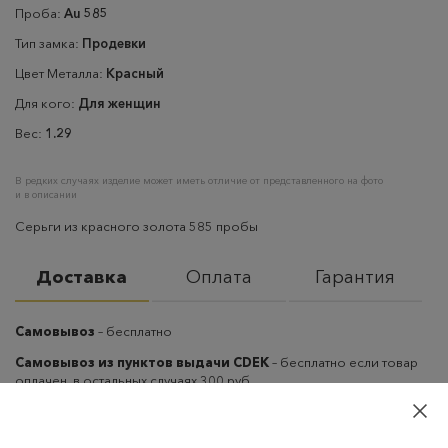
Проба:
Au 585
Тип замка:
Продевки
Цвет Металла:
Красный
Для кого:
Для женщин
Вес:
1.29
В редких случаях изделие может иметь отличие от представленного на фото
и в описании
Серьги из красного золота 585 пробы
Доставка
Оплата
Гарантия
Самовывоз
– бесплатно
Самовывоз из пунктов выдачи CDEK
– бесплатно если товар
оплачен, в остальных случаях 300 руб.
Курьерская доставка на дом или в офис
– бесплатно если
товар оплачен, в остальных случаях 300 руб.